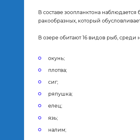
В составе зоопланктона наблюдается 
ракообразных, который обусловливает
В озере обитают 16 видов рыб, среди н
окунь;
плотва;
сиг;
ряпушка;
елец;
язь;
налим;