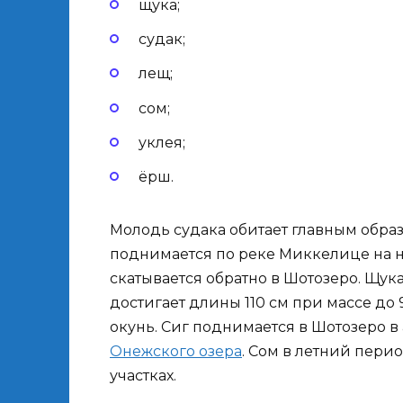
щука;
судак;
лещ;
сом;
уклея;
ёрш.
Молодь судака обитает главным образ
поднимается по реке Миккелице на н
скатывается обратно в Шотозеро. Щука
достигает длины 110 см при массе до
окунь. Сиг поднимается в Шотозеро в
Онежского озера
. Сом в летний пери
участках.