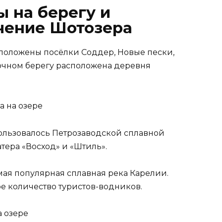
 на берегу и
чение Шотозера
сположены посёлки Соддер, Новые пески,
очном берегу расположена деревня
спользовалось Петрозаводской сплавной
атера «Восход» и «Штиль».
ая популярная сплавная река Карелии.
е количество туристов-водников.