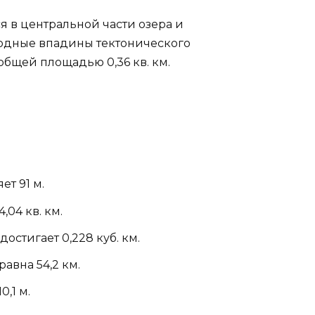
 в центральной части озера и
одные впадины тектонического
общей площадью 0,36 кв. км.
ет 91 м.
04 кв. км.
остигает 0,228 куб. км.
авна 54,2 км.
,1 м.