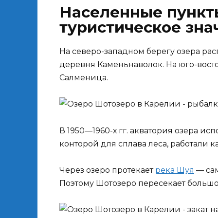
Населенные пункты
туристическое зна
На северо-западном берегу озера ра
деревня Каменьнаволок. На юго-вост
Салменица.
В 1950—1960-х гг. акватория озера и
конторой для сплава леса, работали к
Через озеро протекает
река Шуя
— сам
Поэтому Шотозеро пересекает большо