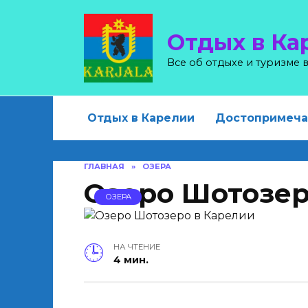
Skip
to
Отдых в Ка
content
Все об отдыхе и туризме 
Отдых в Карелии
Достопримеча
ГЛАВНАЯ
»
ОЗЕРА
Озеро Шотозе
ОЗЕРА
НА ЧТЕНИЕ
4 мин.