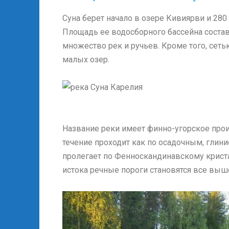
Суна берет начало в озере Кивиярви и 28
Площадь ее водосборного бассейна составл
множество рек и ручьев. Кроме того, сеть
малых озер.
Название реки имеет финно-угорское прои
течение проходит как по осадочным, глини
пролегает по Фенноскандинавскому крист
истока речные пороги становятся все выш