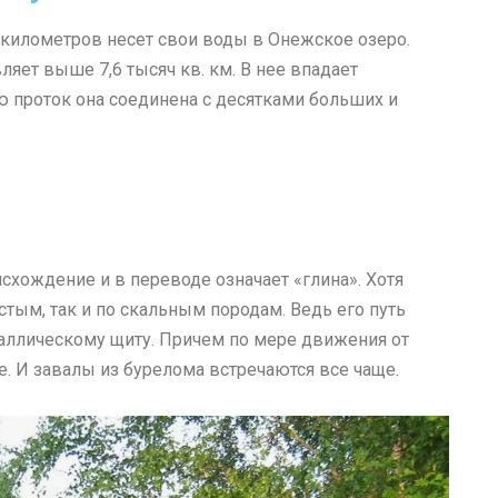
0 километров несет свои воды в Онежское озеро.
яет выше 7,6 тысяч кв. км. В нее впадает
ю проток она соединена с десятками больших и
схождение и в переводе означает «глина». Хотя
стым, так и по скальным породам. Ведь его путь
аллическому щиту. Причем по мере движения от
е. И завалы из бурелома встречаются все чаще.