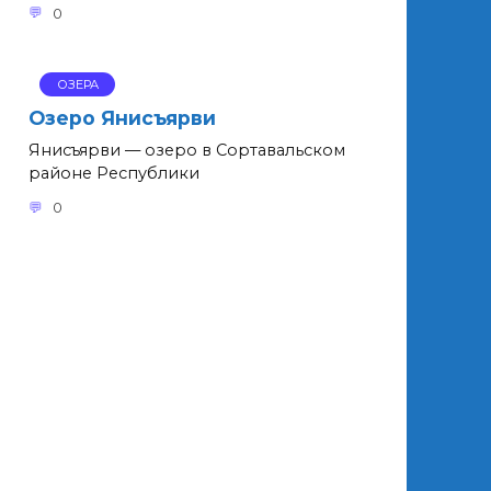
0
ОЗЕРА
Озеро Янисъярви
Янисъярви — озеро в Сортавальском
районе Республики
0