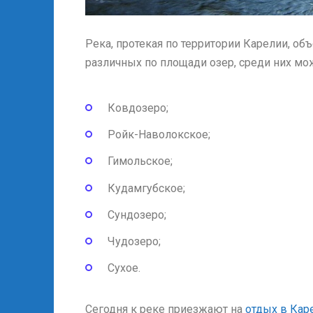
Река, протекая по территории Карелии, о
различных по площади озер, среди них мо
Ковдозеро;
Ройк-Наволокское;
Гимольское;
Кудамгубское;
Сундозеро;
Чудозеро;
Сухое.
Сегодня к реке приезжают на
отдых в Кар