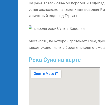
На реке всего более 50 порогов и водопадо
устья расположен знаменитый водопад Кив
известный водопад Гирвас.
Местность, по которой протекает Суна, пр
высот. Живописные берега покрыты смеш
Река Суна на карте