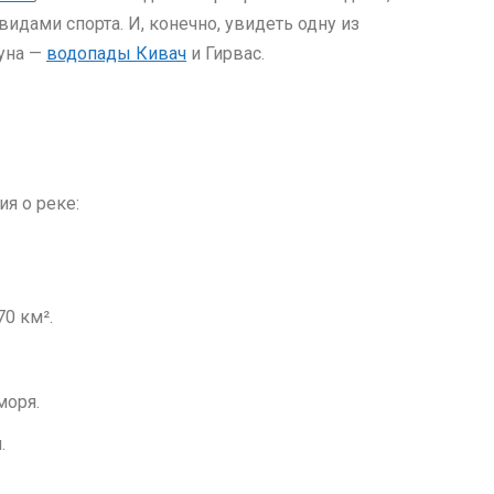
идами спорта. И, конечно, увидеть одну из
уна —
водопады Кивач
и Гирвас.
я о реке:
0 км².
моря.
.