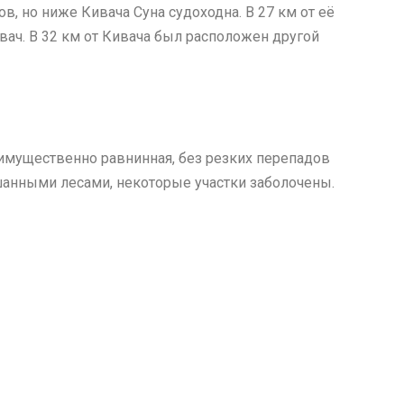
в, но ниже Кивача Суна судоходна. В 27 км от её
ач. В 32 км от Кивача был расположен другой
еимущественно равнинная, без резких перепадов
анными лесами, некоторые участки заболочены.