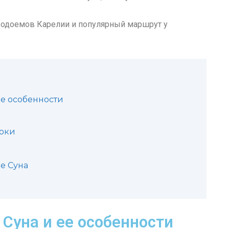
 водоемов Карелии и популярный маршрут у
ее особенности
токи
ке Суна
Суна и ее особенности