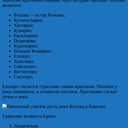
Наиболее крупными озерами, через которые проходит Волома
являются:
Волома — исток Воломы;
Купинасъярви;
Хагоярви;
Кужарви;
Екондъярви;
Педроярви;
Куранъярви;
Большое Кемяярви;
Елозеро;
Хожозеро;
Самсоново;
Витчеозеро;
Сонозеро.
Елозеро считается туристами самым красивым. Питание у
реки смешанное, в основном снеговое. Притоками служат
ручьи и реки.
Главными являются 4 реки:
Лазаревская.