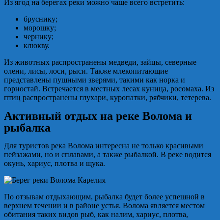
Из ягод на берегах реки можно чаще всего встретить:
бруснику;
морошку;
чернику;
клюкву.
Из животных распространены медведи, зайцы, северные
олени, лисы, лоси, рыси. Также млекопитающие
представлены пушными зверями, такими как норка и
горностай. Встречается в местных лесах куница, росомаха. Из
птиц распространены глухари, куропатки, рябчики, тетерева.
Активный отдых на реке Волома и
рыбалка
Для туристов река Волома интересна не только красивыми
пейзажами, но и сплавами, а также рыбалкой. В реке водится
окунь, хариус, плотва и щука.
По отзывам отдыхающим, рыбалка будет более успешной в
верхнем течении и в районе устья. Волома является местом
обитания таких видов рыб, как налим, хариус, плотва,