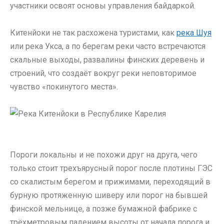
участники освоят основы управления байдаркой.
Китенйоки не так расхожена туристами, как
река Шуя
или река Укса, а по берегам реки часто встречаются
скальные выходы, развалины финских деревень и
строений, что создаёт вокруг реки неповторимое
чувство «покинутого места».
Пороги локальны и не похожи друг на друга, чего
только стоит трехъярусный порог после плотины ГЭС
со скалистым берегом и прижимами, переходящий в
бурную протяженную шиверу или порог на бывшей
финской мельнице, а позже бумажной фабрике с
трёхметровым падением высоты от начала порога и