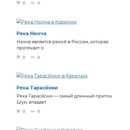
0
0
Река Нюхча
Нюхча является рекой в России, которая
протекает о
0
0
Река Тарасйоки
Река Тарасйоки — самый длинный приток
Шуи, впадает
0
0