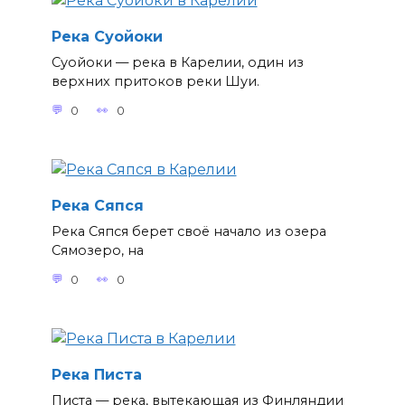
Река Суойоки
Суойоки — река в Карелии, один из
верхних притоков реки Шуи.
0
0
Река Сяпся
Река Сяпся берет своё начало из озера
Сямозеро, на
0
0
Река Писта
Писта — река, вытекающая из Финляндии