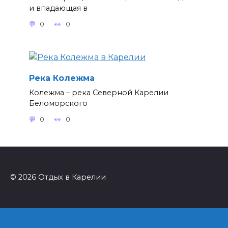
и впадающая в
0
0
Река Колежма
Колежма – река Северной Карелии
Беломорского
0
0
© 2026 Отдых в Карелии