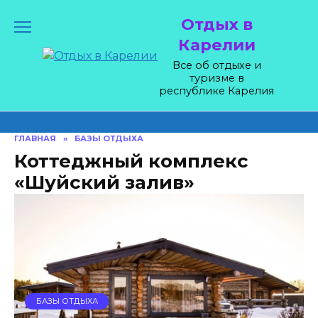
Skip
Отдых в
to
content
Карелии
Все об отдыхе и
туризме в
республике Карелия
ГЛАВНАЯ
»
БАЗЫ ОТДЫХА
Коттеджный комплекс
«Шуйский залив»
БАЗЫ ОТДЫХА