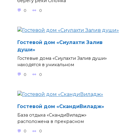
берегу реки Олонка
0
0
Гостевой дом «Сиулахти Залив
души»
Гостевые дома «Сиулахти Залив души»
находятся в уникальном
0
0
Гостевой дом «СкандиВиладж»
База отдыха «СкандиВиладж»
расположена в прекрасном
0
0